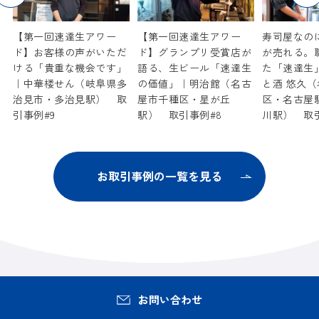
ル
【第一回速達生アワー
【第一回速達生アワー
寿司屋なの
れ
ド】お客様の声がいただ
ド】グランプリ受賞店が
が売れる。
鮨
ける「貴重な機会です」
語る、生ビール「速達生
た「速達生
村
｜中華楼せん（岐阜県多
の価値」｜明治館（名古
と酒 悠久
治見市・多治見駅） 取
屋市千種区・星が丘
区・名古屋
引事例#9
駅） 取引事例#8
川駅） 取引
お取引事例の一覧を見る
お問い合わせ
マルト水谷の