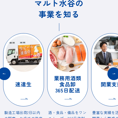
マルト水谷の
事業を知る
業務用酒類
速達生
食品卸
開業支
365日配送
製造工場出荷2日以内
酒・食品・備品をワン
豊富な実績を