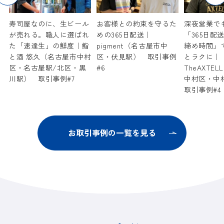
寿司屋なのに、生ビール
お客様との約束を守るた
深夜営業で
と
が売れる。職人に選ばれ
めの365日配送｜
「365日配
ャ
た「速達生」の鮮度｜鮨
pigment（名古屋市中
締め時間」
と酒 悠久（名古屋市中村
区・伏見駅） 取引事例
とラクに｜
例
区・名古屋駅/北区・黒
#6
TheAXTE
川駅） 取引事例#7
中村区・
取引事例#4
お取引事例の一覧を見る