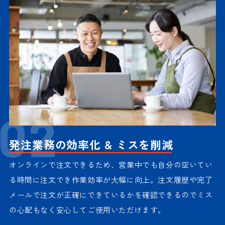
02
発注業務の効率化 & ミスを削減
オンラインで注文できるため、営業中でも自分の空いてい
る時間に注文でき作業効率が大幅に向上。注文履歴や完了
メールで注文が正確にできているかを確認できるのでミス
の心配もなく安心してご使用いただけます。