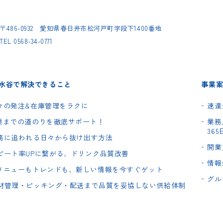
〒486-0932
愛知県春日井市松河戸町字段下1400番地
TEL
0568-34-0771
水谷で解決できること
事業案内
 日々の発注&在庫管理をラクに
速達
 開業までの道のりを徹底サポート！
業務
36
 業務に追われる日々から抜け出す方法
開業
 リピート率UPに繋がる、ドリンク品質改善
情報
 新メニューもトレンドも、新しい情報を今すぐゲット
グル
 食材管理・ピッキング・配送まで品質を妥協しない供給体制