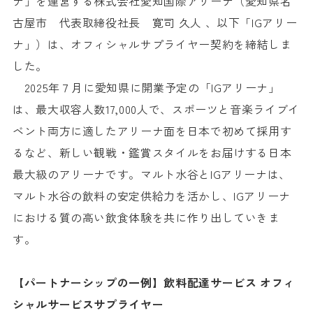
ナ」を運営する株式会社愛知国際アリーナ（愛知県名
古屋市 代表取締役社長 寛司 久人 、以下「IGアリー
ナ」）は、オフィシャルサプライヤー契約を締結しま
した。
2025
年７月に愛知県に開業予定の「
IG
アリーナ」
は、最大収容人数
17,000
人で、スポーツと音楽ライブイ
ベント両方に適したアリーナ面を日本で初めて採用す
るなど、新しい観戦・鑑賞スタイルをお届けする日本
最大級のアリーナです。マルト水谷と
IG
アリーナは、
マルト水谷の飲料の安定供給力を活かし、
IG
アリーナ
における質の高い飲食体験を共に作り出していきま
す。
【パートナーシップの一例】
飲料配達サービス オフィ
シャルサービスサプライヤー