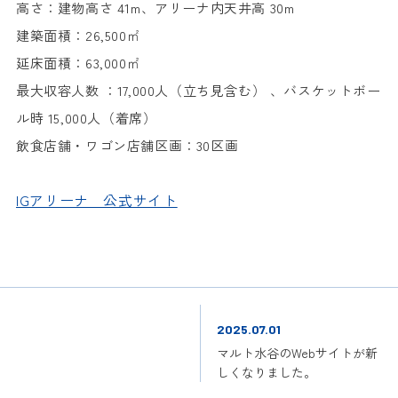
高さ：建物高さ
41m
、アリーナ内天井高
30m
建築面積：
26,500
㎡
延床面積：
63,000
㎡
最大収容人数 ：
17,000
人（立ち見含む） 、バスケットボー
ル時
15,000
人（着席）
飲食店舗・ワゴン店舗区画：
30
区画
IGアリーナ 公式サイト
2025.07.01
マルト水谷のWebサイトが新
しくなりました。