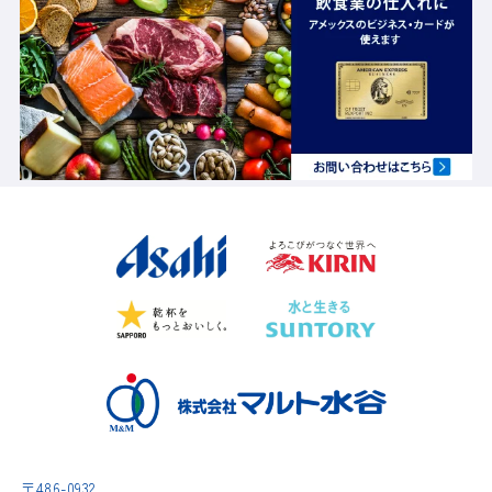
〒486-0932