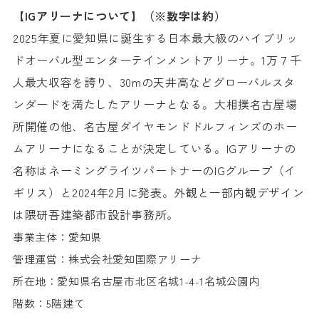
【
IG
アリーナについて】（
※
数字は約）
2025
年夏に愛知県
に誕生する日本最大級のハイブリッ
ドオーバル型エンターテインメントアリーナ。
1
万７千
人最大収容を誇り、
30m
の天井高などグローバルスタ
ンダードを満たしたアリーナとなる。大相撲名古屋場
所開催の他、名古屋ダイヤモンドドルフィンズのホー
ムアリーナになることが決定している。
IG
アリーナの
名称はネーミングライツパートナーの
IG
グループ（イ
ギリス）と
2024
年
2
月に発表。外観と一部内観デザイン
は隈研吾建築都市設計事務所。
事業主体：愛知県
管理運営：株式会社愛知国際アリーナ
所在地：愛知県名古屋市北区名城
1-4-1
名城公園内
階数：
5
階建て