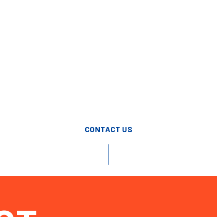
配送
業務用酒類食品卸
オンライン発注
迅速な対応』から生まれる、安心感と信頼｜焼肉赤身にくがとう（名古屋市
CONTACT US