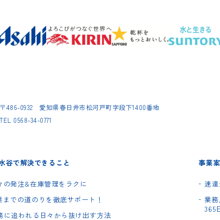
〒486-0932
愛知県春日井市松河戸町字段下1400番地
TEL
0568-34-0771
水谷で解決できること
事業案内
 日々の発注&在庫管理をラクに
速達
 開業までの道のりを徹底サポート！
業務
36
 業務に追われる日々から抜け出す方法