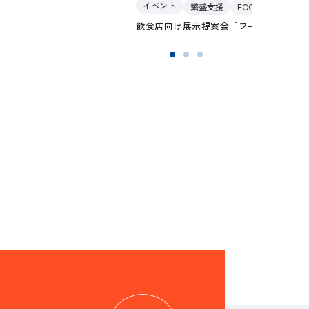
イベント
繁盛支援
FOODNAVI2026
中区・伏見駅） 取引事例#2
飲食店向け展示提案会「フードナビ2026」