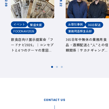
イベント
お取引事例
繁盛支援
365日配送
FOODNAVI2026
業務用酒類食品卸
飲食店向け展示提案会「フ
365日年中無休の業務用食
ードナビ2026」｜コンセプ
品・酒類配送と“人”との信
トと4つのテーマの意図を
頼関係｜サカナギャング。
読む FOODNAVI2026#2
（愛知県春日井市・勝川
駅） 取引事例#1
CONTACT US