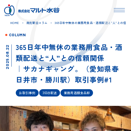
HOME
商売繁盛コラム
365日年中無休の業務用食品・酒類配送と“人”との信
COLUMN
365日年中無休の業務用食品・酒
2025.08.22
類配送と“人”との信頼関係
｜サカナギャング。（愛知県春
日井市・勝川駅）取引事例#1
お取引事例
365日配送
業務用酒類食品卸