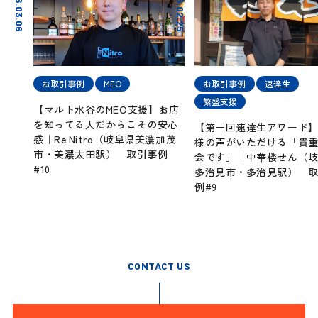
2026.03.06
2026.02.25
お取引事例
MEO
お取引事例
速達生
繁盛支援
【マルト水谷のMEO支援】お店
を知ってる人だからこその安心
【第一回速達生アワード
感｜Re:Nitro（岐阜県美濃加茂
様の声がいただける「貴
市・美濃太田駅） 取引事例
会です」｜中華楼せん（
#10
多治見市・多治見駅） 
例#9
CONTACT US