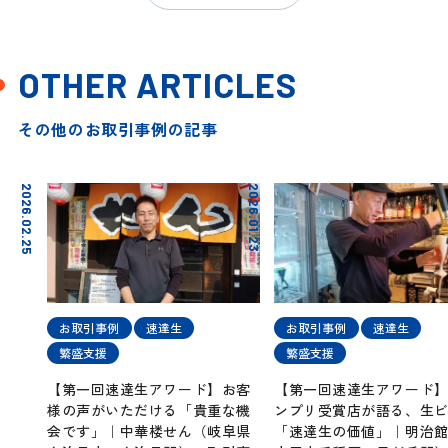
OTHER ARTICLES
その他のお取引事例の記事
2026.02.25
2026.01.23
お取引事例
速達生
お取引事例
速達生
繁盛支援
繁盛支援
【第一回速達生アワード】お客
【第一回速達生アワード
様の声がいただける「貴重な機
ンプリ受賞店が語る、生
会です」｜中華楼せん（岐阜県
「速達生の価値」｜明治