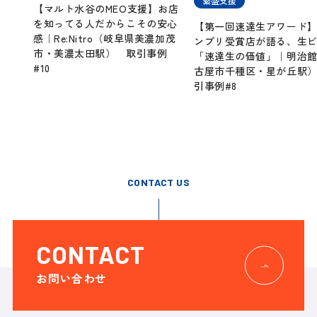
繁盛支援
【マルト水谷のMEO支援】お店
を知ってる人だからこその安心
【第一回速達生アワード
感｜Re:Nitro（岐阜県美濃加茂
ンプリ受賞店が語る、生
市・美濃太田駅） 取引事例
「速達生の価値」｜明治
#10
古屋市千種区・星が丘駅
引事例#8
CONTACT US
CONTACT
お問い合わせ