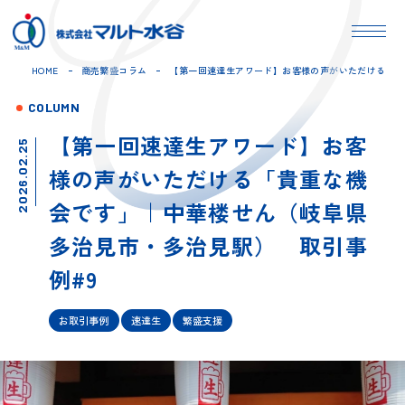
HOME
商売繁盛コラム
【第一回速達生アワード】お客様の声がいただける「貴
COLUMN
【第一回速達生アワード】お客
2026.02.25
様の声がいただける「貴重な機
会です」｜中華楼せん（岐阜県
多治見市・多治見駅） 取引事
例#9
お取引事例
速達生
繁盛支援