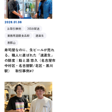
2026.01.06
お取引事例
365日配送
業務用酒類食品卸
速達生
恵那山
寿司屋なのに、生ビールが売れ
る。職人に選ばれた「速達生」
の鮮度｜鮨と酒 悠久（名古屋市
中村区・名古屋駅/北区・黒川
駅） 取引事例#7