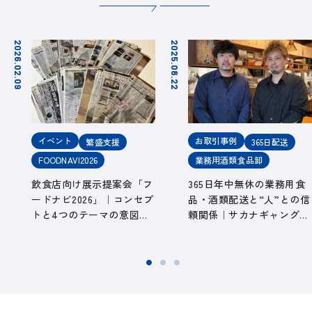
2026.02.09
2025.08.22
イベント
お取引事例
繁盛支援
365日配送
FOODNAVI2026
業務用酒類食品卸
飲食店向け展示提案会「フ
365日年中無休の業務用食
ードナビ2026」｜コンセプ
品・酒類配送と“人”との信
トと4つのテーマの意図を
頼関係｜サカナギャング。
読む FOODNAVI2026#2
（愛知県春日井市・勝川
駅） 取引事例#1